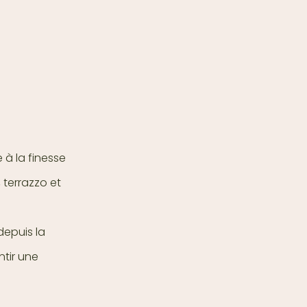
 à la finesse
 terrazzo et
depuis la
ntir une