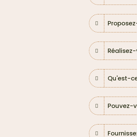
Proposez
Réalisez-
Qu'est-ce 
Pouvez-vo
Fourniss