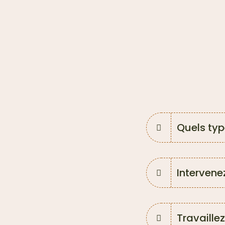
Quels typ
Intervene
Travaille